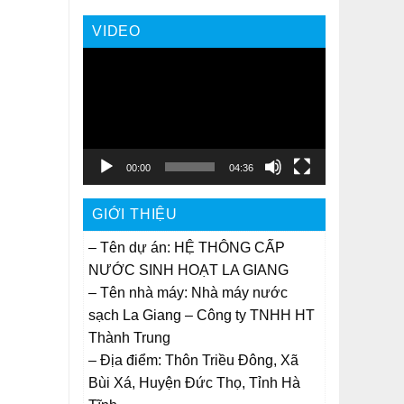
VIDEO
Trình
chơi
Video
00:00
04:36
GIỚI THIỆU
– Tên dự án: HỆ THÔNG CẤP
NƯỚC SINH HOẠT LA GIANG
– Tên nhà máy: Nhà máy nước
sạch La Giang – Công ty TNHH HT
Thành Trung
– Địa điểm: Thôn Triều Đông, Xã
Bùi Xá, Huyện Đức Thọ, Tỉnh Hà