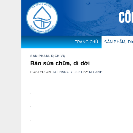
Skip
to
content
TRANG CHỦ
SẢN PHẨM, DỊ
SẢN PHẨM, DỊCH VỤ
Báo sửa chữa, di dời
POSTED ON
13 THÁNG 7, 2021
BY
MR ANH
.
.
.
.