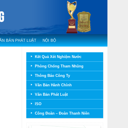
ĂN BẢN PHÁT LUẬT
NỘI BỘ
Kết Quả Xét Nghiệm Nước
Phòng Chống Tham Nhũng
Thông Báo Công Ty
Văn Bản Hành Chính
Văn Bản Phát Luật
ISO
Công Đoàn – Đoàn Thanh Niên