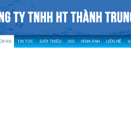
CH VỤ
TIN TỨC
GIỚI THIỆU
ISO
HÌNH ẢNH
LIÊN HỆ
V