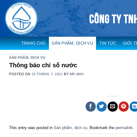
Skip
to
content
TRANG CHỦ
SẢN PHẨM, DỊCH VỤ
TIN TỨC
GIỚI T
SẢN PHẨM, DỊCH VỤ
Thông báo chỉ số nước
POSTED ON
13 THÁNG 7, 2021
BY
MR ANH
This entry was posted in
Sản phẩm, dịch vụ
. Bookmark the
permalink
.