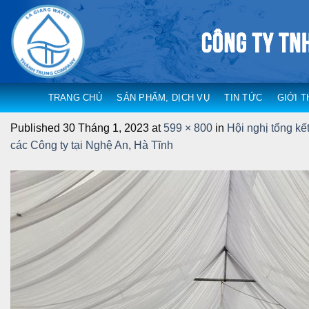
Skip
to
content
TRANG CHỦ
SẢN PHẨM, DỊCH VỤ
TIN TỨC
GIỚI T
Published
30 Tháng 1, 2023
at
599 × 800
in
Hội nghị tổng k
các Công ty tại Nghệ An, Hà Tĩnh