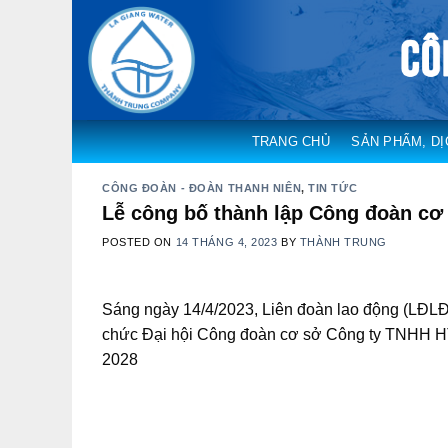
Skip
to
content
TRANG CHỦ
SẢN PHẨM, DỊ
CÔNG ĐOÀN - ĐOÀN THANH NIÊN
,
TIN TỨC
Lễ công bố thành lập Công đoàn cơ
POSTED ON
14 THÁNG 4, 2023
BY
THÀNH TRUNG
Sáng ngày 14/4/2023, Liên đoàn lao động (LĐLĐ)
chức Đại hội Công đoàn cơ sở Công ty TNHH HT
2028