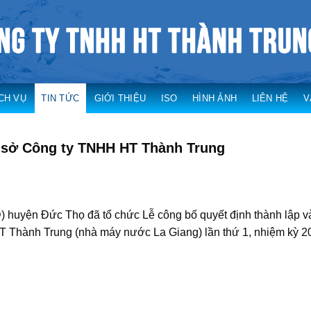
CH VỤ
TIN TỨC
GIỚI THIỆU
ISO
HÌNH ẢNH
LIÊN HỆ
V
 sở Công ty TNHH HT Thành Trung
 huyện Đức Thọ đã tổ chức Lễ công bố quyết định thành lập và
 Thành Trung (nhà máy nước La Giang) lần thứ 1, nhiệm kỳ 2