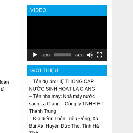
VIDEO
Trình
chơi
Video
00:00
04:36
GIỚI THIỆU
– Tên dự án: HỆ THÔNG CẤP
 đoàn
NƯỚC SINH HOẠT LA GIANG
kì
– Tên nhà máy: Nhà máy nước
sạch La Giang – Công ty TNHH HT
Thành Trung
– Địa điểm: Thôn Triều Đông, Xã
Bùi Xá, Huyện Đức Thọ, Tỉnh Hà