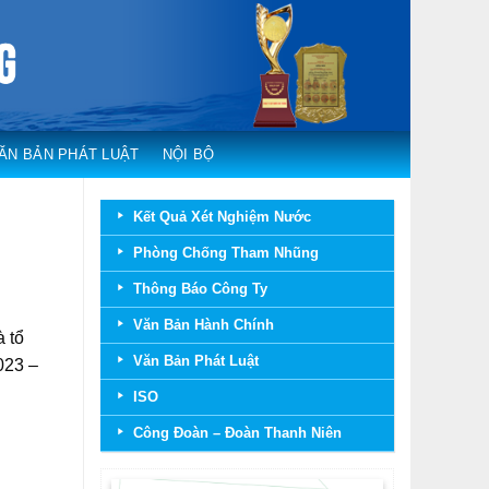
ĂN BẢN PHÁT LUẬT
NỘI BỘ
Kết Quả Xét Nghiệm Nước
Phòng Chống Tham Nhũng
Thông Báo Công Ty
Văn Bản Hành Chính
 tổ
Văn Bản Phát Luật
023 –
ISO
Công Đoàn – Đoàn Thanh Niên