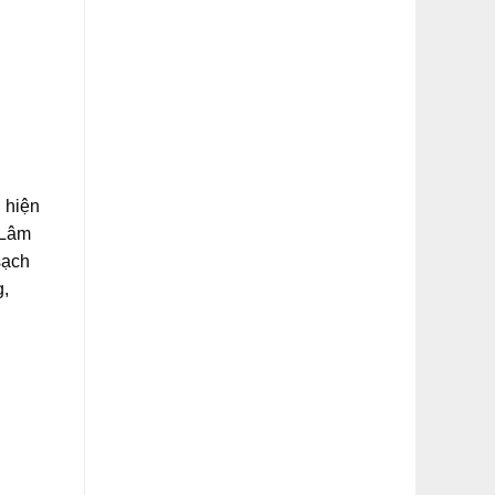
 hiện
 Lâm
sạch
g,