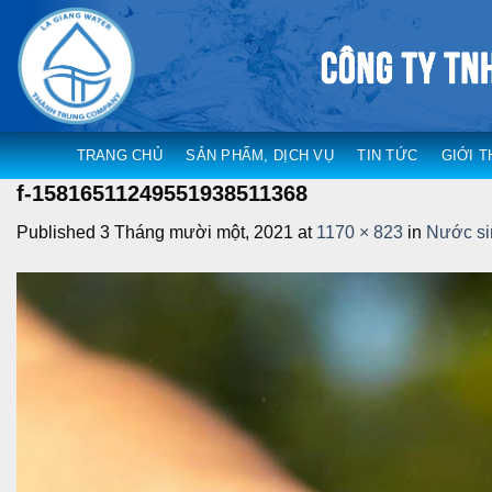
Skip
to
content
TRANG CHỦ
SẢN PHẨM, DỊCH VỤ
TIN TỨC
GIỚI T
f-15816511249551938511368
Published
3 Tháng mười một, 2021
at
1170 × 823
in
Nước si