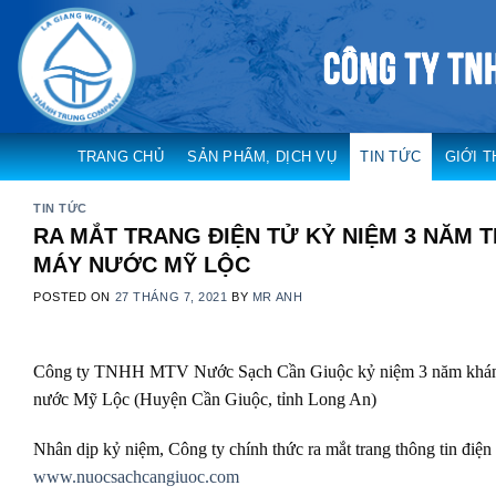
Skip
to
content
TRANG CHỦ
SẢN PHẨM, DỊCH VỤ
TIN TỨC
GIỚI T
TIN TỨC
RA MẮT TRANG ĐIỆN TỬ KỶ NIỆM 3 NĂM
MÁY NƯỚC MỸ LỘC
POSTED ON
27 THÁNG 7, 2021
BY
MR ANH
Công ty TNHH MTV Nước Sạch Cần Giuộc kỷ niệm 3 năm khánh
nước Mỹ Lộc (Huyện Cần Giuộc, tỉnh Long An)
Nhân dịp kỷ niệm, Công ty chính thức ra mắt trang thông tin điện 
www.nuocsachcangiuoc.com