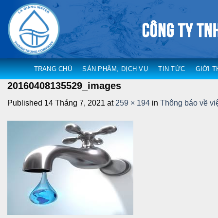
Skip
to
content
TRANG CHỦ
SẢN PHẨM, DỊCH VỤ
TIN TỨC
GIỚI T
20160408135529_images
Published
14 Tháng 7, 2021
at
259 × 194
in
Thông báo về vi