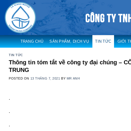
Skip
to
content
TRANG CHỦ
SẢN PHẨM, DỊCH VỤ
TIN TỨC
GIỚI T
TIN TỨC
Thông tin tóm tắt về công ty đại chúng 
TRUNG
POSTED ON
13 THÁNG 7, 2021
BY
MR ANH
.
.
.